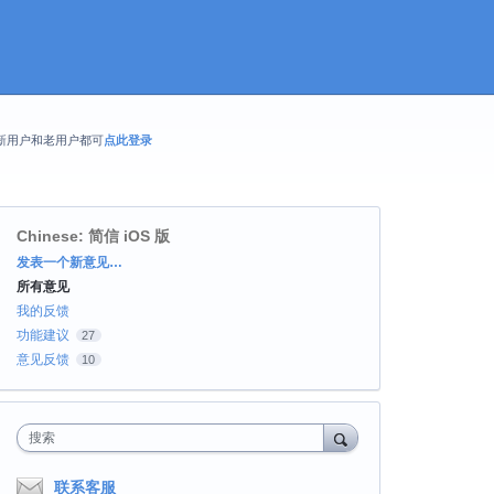
新用户和老用户都可
点此登录
Chinese: 简信 iOS 版
分
发表一个新意见…
类
所有意见
我的反馈
功能建议
27
意见反馈
10
搜索
联系客服