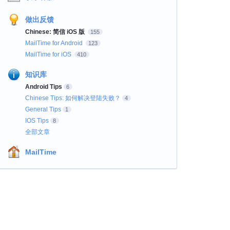
做出反馈
Chinese: 简信 iOS 版
155
MailTime for Android
123
MailTime for iOS
410
知识库
Android Tips
6
Chinese Tips: 如何解决登陆失败？
4
General Tips
1
IOS Tips
8
全部文章
MailTime