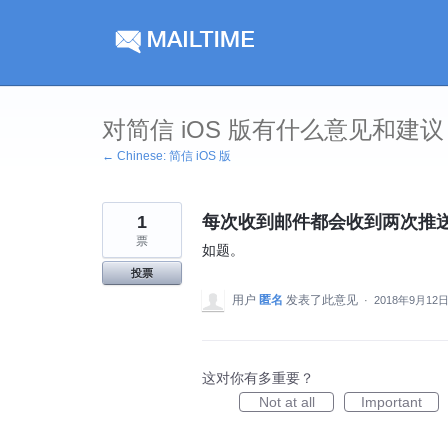
跳
到
内
容
对简信 iOS 版有什么意见和建议
← Chinese: 简信 iOS 版
1
每次收到邮件都会收到两次推
票
如题。
投票
用户
匿名
发表了此意见
·
2018年9月12
这对你有多重要？
Not at all
Important