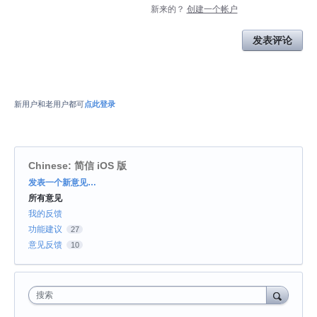
新来的？
创建一个帐户
发表评论
新用户和老用户都可
点此登录
Chinese: 简信 iOS 版
分
发表一个新意见…
类
所有意见
我的反馈
功能建议
27
意见反馈
10
搜索