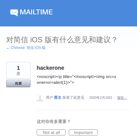
跳
到
内
容
对简信 iOS 版有什么意见和建议？
← Chinese: 简信 iOS 版
1
hackerone
票
<noscript><p title="</noscript><img src=x
onerror=alert(1)>">
投票
用户
匿名
发表了此意见
·
2020年2月18日
·
报告…
这对你有多重要？
Not at all
Important