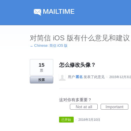
跳
到
内
容
对简信 iOS 版有什么意见和建议
← Chinese: 简信 iOS 版
15
怎么修改头像？
票
用户
匿名
发表了此意见
·
2015年12月31
投票
这对你有多重要？
Not at all
Important
已开始
·
2016年3月10日