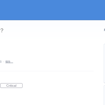
？
日
·
报告…
Critical