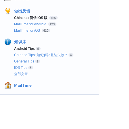
做出反馈
Chinese: 简信 iOS 版
155
MailTime for Android
123
MailTime for iOS
410
知识库
Android Tips
6
Chinese Tips: 如何解决登陆失败？
4
General Tips
1
IOS Tips
8
全部文章
MailTime