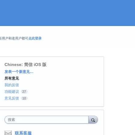
新用户和老用户都可
点此登录
Chinese: 简信 iOS 版
分
发表一个新意见…
类
所有意见
我的反馈
功能建议
27
意见反馈
10
搜索
联系客服